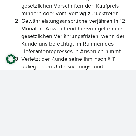
gesetzlichen Vorschriften den Kaufpreis
mindern oder vom Vertrag zurücktreten.
Gewährleistungsansprüche verjähren in 12
Monaten. Abweichend hiervon gelten die
gesetzlichen Verjährungsfristen, wenn der
Kunde uns berechtigt im Rahmen des
Lieferantenregresses in Anspruch nimmt.
Verletzt der Kunde seine ihm nach § 11
obliegenden Untersuchungs- und
Rügepflichten, so kann er nach Maßgabe
der Regelung in § 11 seine
Gewährleistungsrechte verlieren. Wenn es
sich bei dem Kunden um einen Kaufmann
handelt, gilt dies gemäß den Regelungen
des § 377 HGB auch für den Fall des
Lieferantenregresses.
Der Kunde hat nicht offensichtliche
Mängel (verdeckte Mängel) unverzüglich